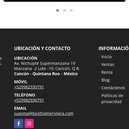
UBICACIÓN Y CONTACTO
INFORMACI
Inicio
s
UBICACIÓN
,
Av. Nichupté Supermanzana 19
Ventas
Manzana -2 Lote -19, Cancún, Q.R.
Renta
Cancún - Quintana Roo - México
Blog
MÓVIL
+529982930791
Contáctenos
TELÉFONO
Políticas de
+529982930791
privacidad
EMAIL
juanma@besthomeriviera.com
Facebook
Instagram