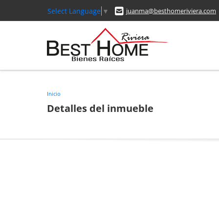
Select Language
▼
juanma@besthomeriviera.com
Inicio
Detalles del inmueble