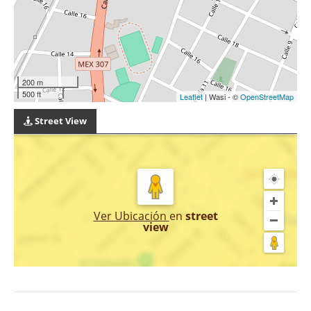
200 m
500 ft
Leaflet
| Wasi - ©
OpenStreetMap
Street View
Ver Ubicación
en
street
view