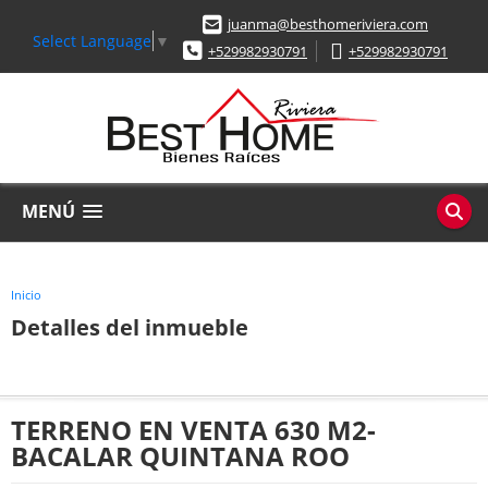
juanma@besthomeriviera.com
Select Language
▼
+529982930791
+529982930791
MENÚ
Inicio
Detalles del inmueble
TERRENO EN VENTA 630 M2-
BACALAR QUINTANA ROO