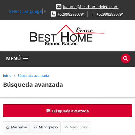
juanma@besthomeriviera.com
Select Language
▼
+529982930791
+529982930791
MENÚ
Inicio
Búsqueda avanzada
Búsqueda avanzada
Búsqueda avanzada
Más nuevo
Menor precio
Mayor precio