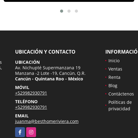
UBICACIÓN Y CONTACTO
INFORMACI
Inicio
s
UBICACIÓN
,
Av. Nichupté Supermanzana 19
Ventas
Manzana -2 Lote -19, Cancún, Q.R.
Renta
Cancún - Quintana Roo - México
Blog
MÓVIL
+529982930791
Contáctenos
TELÉFONO
Políticas de
+529982930791
privacidad
EMAIL
juanma@besthomeriviera.com
Facebook
Instagram