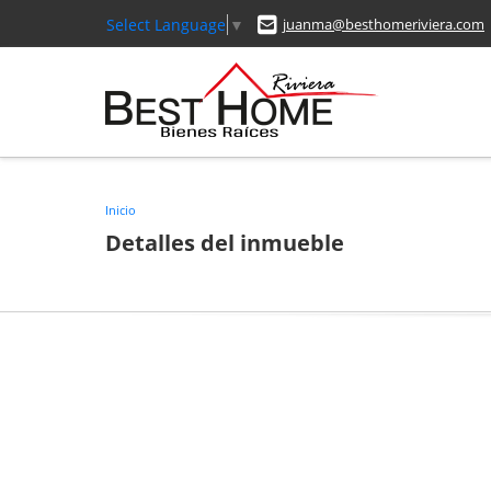
Select Language
▼
juanma@besthomeriviera.com
Inicio
Detalles del inmueble