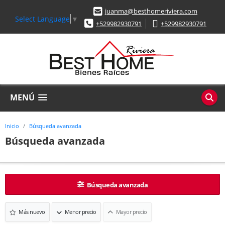
juanma@besthomeriviera.com
Select Language
▼
+529982930791
+529982930791
MENÚ
Inicio
Búsqueda avanzada
Búsqueda avanzada
Búsqueda avanzada
Más nuevo
Menor precio
Mayor precio