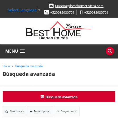
juanma@besthomeriviera.com
Select Language
▼
+529982930791
+529982930791
MENÚ
Inicio
Búsqueda avanzada
Búsqueda avanzada
Búsqueda avanzada
Más nuevo
Menor precio
Mayor precio