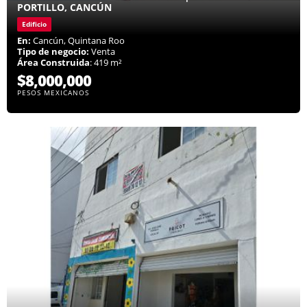
PORTILLO, CANCÚN
Edificio
En:
Cancún, Quintana Roo
Tipo de negocio:
Venta
Área Construida
: 419 m²
$8,000,000
PESOS MEXICANOS