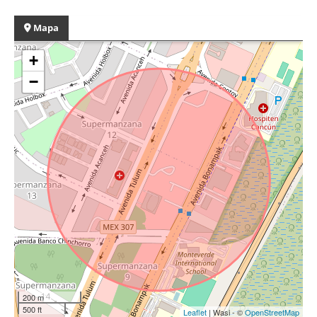
Mapa
+
−
200 m
500 ft
Leaflet
| Wasi - ©
OpenStreetMap