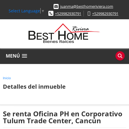
juanma@besthomeriviera.com
Select Language
▼
+529982930791
+529982930791
MENÚ
Inicio
Detalles del inmueble
Se renta Oficina PH en Corporativo
Tulum Trade Center, Cancún