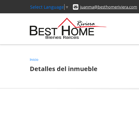
Select Language
▼
juanma@besthomeriviera.com
Inicio
Detalles del inmueble