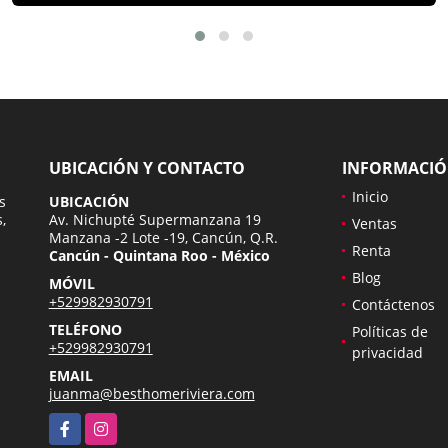
UBICACIÓN Y CONTACTO
INFORMACI
Inicio
s
UBICACIÓN
,
Av. Nichupté Supermanzana 19
Ventas
Manzana -2 Lote -19, Cancún, Q.R.
Renta
Cancún - Quintana Roo - México
Blog
MÓVIL
+529982930791
Contáctenos
TELÉFONO
Políticas de
+529982930791
privacidad
EMAIL
juanma@besthomeriviera.com
Facebook
Instagram