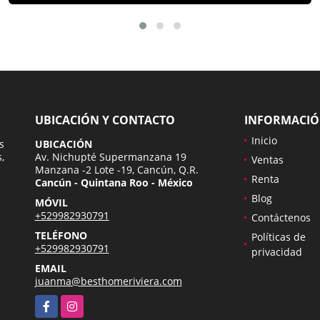
UBICACIÓN Y CONTACTO
INFORMACI
Inicio
s
UBICACIÓN
,
Av. Nichupté Supermanzana 19
Ventas
Manzana -2 Lote -19, Cancún, Q.R.
Renta
Cancún - Quintana Roo - México
Blog
MÓVIL
+529982930791
Contáctenos
TELÉFONO
Políticas de
+529982930791
privacidad
EMAIL
juanma@besthomeriviera.com
Facebook
Instagram