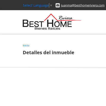
Select Language
▼
juanma@besthomeriviera.com
Inicio
Detalles del inmueble