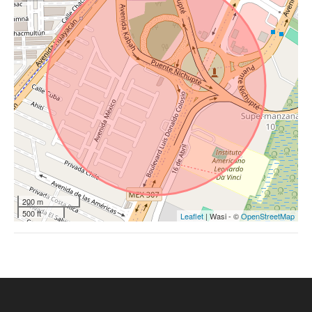
200 m
500 ft
Leaflet
| Wasi - ©
OpenStreetMap