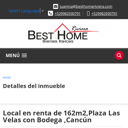
juanma@besthomeriviera.com
Select Language
▼
+529982930791
+529982930791
MENÚ
Inicio
Detalles del inmueble
Local en renta de 162m2,Plaza Las
Velas con Bodega ,Cancún