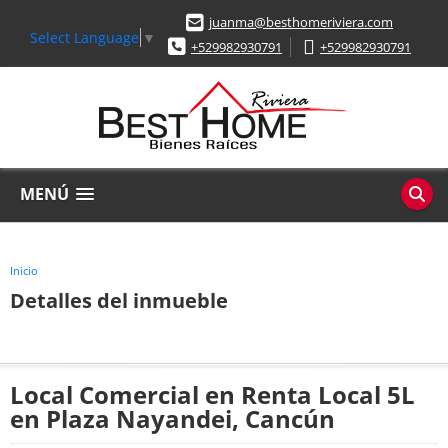
juanma@besthomeriviera.com
Select Language
▼
+529982930791
+529982930791
MENÚ
Inicio
Detalles del inmueble
Local Comercial en Renta Local 5L
en Plaza Nayandei, Cancún