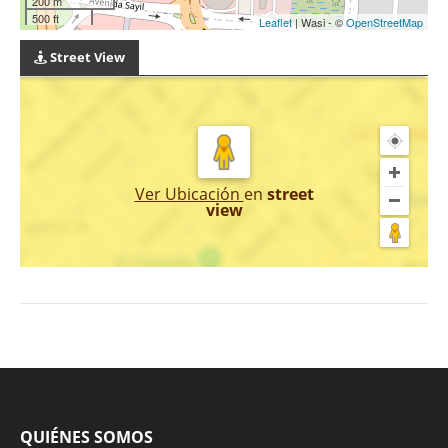
200 m
500 ft
Leaflet
| Wasi - ©
OpenStreetMap
Street View
Ver Ubicación
en
street
view
QUIÉNES SOMOS