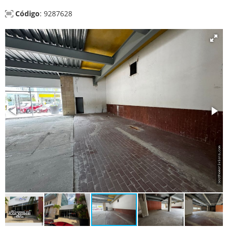
Código
: 9287628