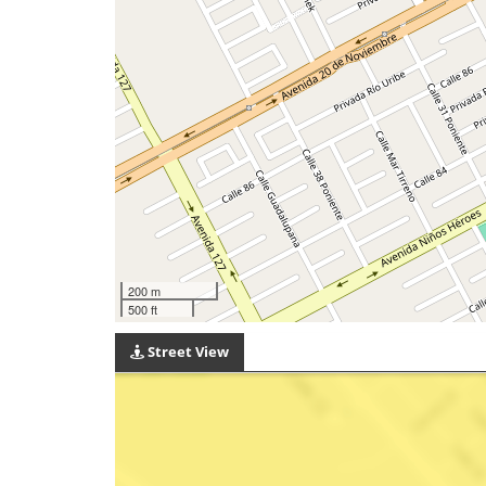
200 m
500 ft
Street View