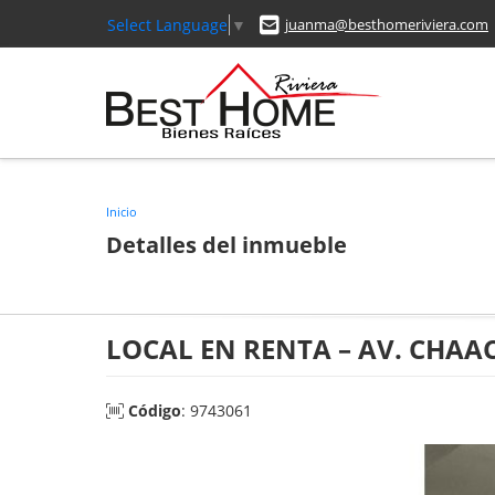
Select Language
▼
juanma@besthomeriviera.com
Inicio
Detalles del inmueble
LOCAL EN RENTA – AV. CHA
Código
: 9743061