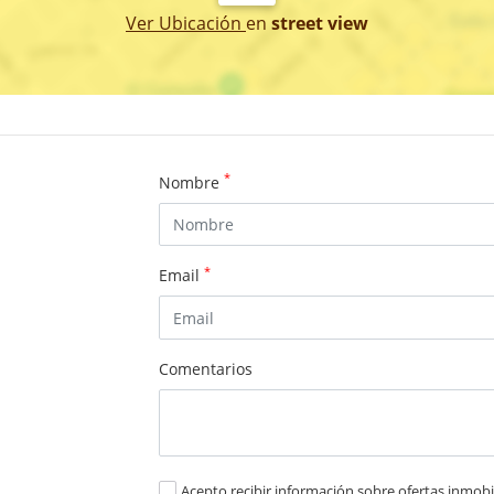
Ver Ubicación
en
street view
*
Nombre
*
Email
Comentarios
Acepto recibir información sobre ofertas inmobil