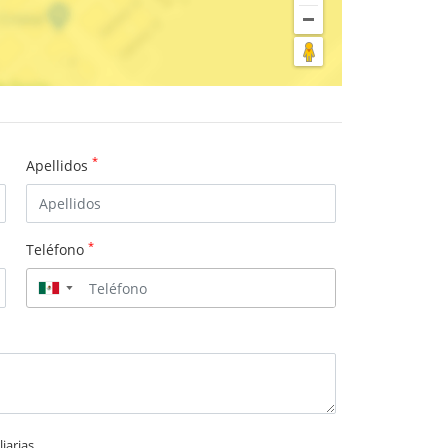
*
Apellidos
*
Teléfono
▼
iarias