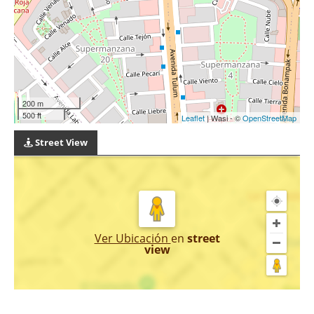
200 m
500 ft
Leaflet
| Wasi - ©
OpenStreetMap
Street View
Ver Ubicación
en
street
view