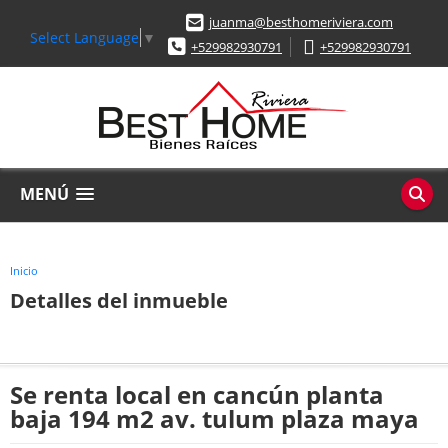
juanma@besthomeriviera.com
Select Language
▼
+529982930791
+529982930791
MENÚ
Inicio
Detalles del inmueble
Se renta local en cancún planta
baja 194 m2 av. tulum plaza maya