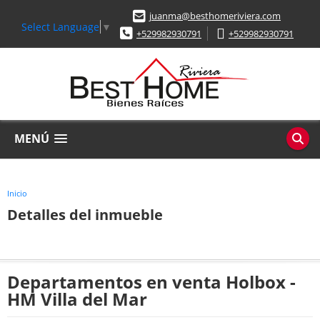
juanma@besthomeriviera.com
Select Language
▼
+529982930791
+529982930791
MENÚ
Inicio
Detalles del inmueble
Departamentos en venta Holbox -
HM Villa del Mar