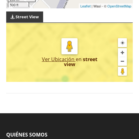
500 ft
Leaflet
| Wasi - ©
OpenStreetMap
Street View
Ver Ubicación
en
street
view
QUIÉNES SOMOS