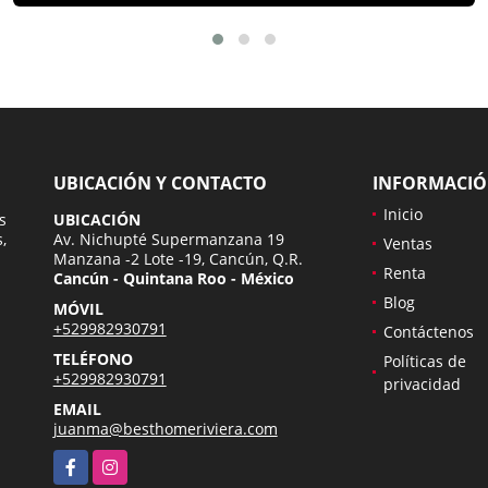
UBICACIÓN Y CONTACTO
INFORMACI
Inicio
s
UBICACIÓN
,
Av. Nichupté Supermanzana 19
Ventas
Manzana -2 Lote -19, Cancún, Q.R.
Renta
Cancún - Quintana Roo - México
Blog
MÓVIL
+529982930791
Contáctenos
TELÉFONO
Políticas de
+529982930791
privacidad
EMAIL
juanma@besthomeriviera.com
Facebook
Instagram