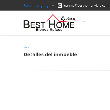
Select Language
▼
juanma@besthomeriviera.com
Inicio
Detalles del inmueble