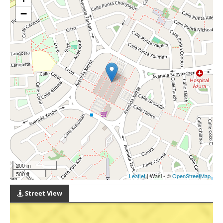
−
200 m
500 ft
Leaflet
| Wasi - ©
OpenStreetMap
Street View