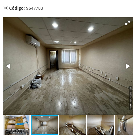
Código
: 9647783