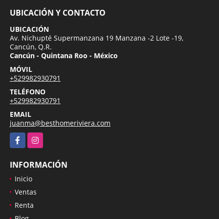
UBICACIÓN Y CONTACTO
UBICACIÓN
Av. Nichupté Supermanzana 19 Manzana -2 Lote -19,
Cancún, Q.R.
Cancún - Quintana Roo - México
MÓVIL
+529982930791
TELÉFONO
+529982930791
EMAIL
juanma@besthomeriviera.com
Facebook
Instagram
INFORMACIÓN
Inicio
Ventas
Renta
Blog