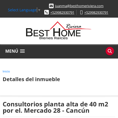
juanma@besthomeriviera.com
Select Language
▼
+529982930791
+529982930791
MENÚ
Inicio
Detalles del inmueble
Consultorios planta alta de 40 m2
por el. Mercado 28 - Cancún