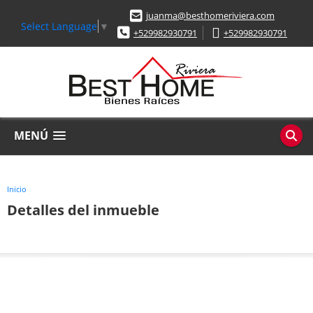
juanma@besthomeriviera.com
Select Language
▼
+529982930791
+529982930791
MENÚ
Inicio
Detalles del inmueble