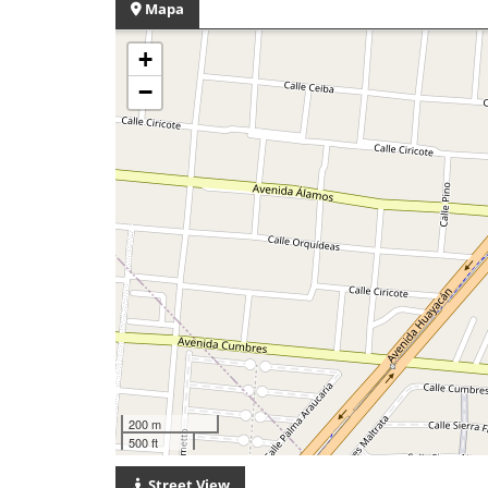
Mapa
+
−
200 m
500 ft
Street View