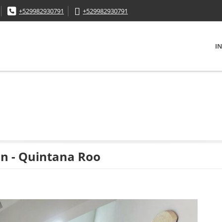
+529982930791
+529982930791
IN
n - Quintana Roo