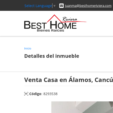
Select Language
▼
juanma@besthomeriviera.com
Inicio
Detalles del inmueble
Venta Casa en Álamos, Cancú
Código
: 8293538