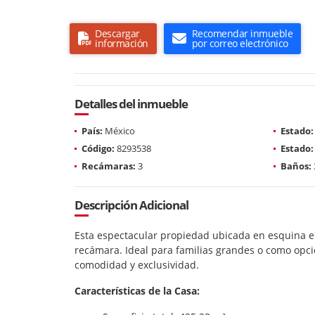
Descargar
Recomendar inmueble
información
por correo electrónico
Detalles del inmueble
País:
México
Estado:
Código:
8293538
Estado:
Recámaras:
3
Baños:
Descripción Adicional
Esta espectacular propiedad ubicada en esquina 
recámara. Ideal para familias grandes o como opció
comodidad y exclusividad.
Características de la Casa: