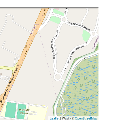
Leaflet
| Wasi - ©
OpenStreetMap