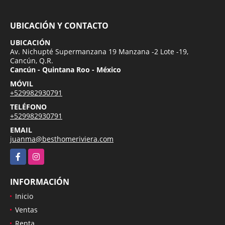
UBICACIÓN Y CONTACTO
UBICACIÓN
Av. Nichupté Supermanzana 19 Manzana -2 Lote -19,
Cancún, Q.R.
Cancún - Quintana Roo - México
MÓVIL
+529982930791
TELÉFONO
+529982930791
EMAIL
juanma@besthomeriviera.com
Facebook
Instagram
INFORMACIÓN
Inicio
Ventas
Renta