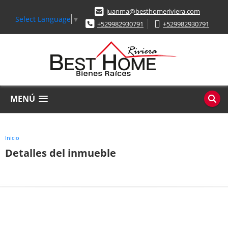
juanma@besthomeriviera.com
Select Language
▼
+529982930791
+529982930791
MENÚ
Inicio
Detalles del inmueble