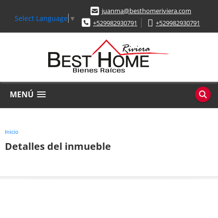
juanma@besthomeriviera.com
Select Language
▼
+529982930791
+529982930791
MENÚ
Inicio
Detalles del inmueble