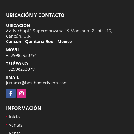
UBICACIÓN Y CONTACTO
UBICACIÓN
Av. Nichupté Supermanzana 19 Manzana -2 Lote -19,
Cancún, Q.R.
Cancún - Quintana Roo - México
MÓVIL
+529982930791
TELÉFONO
+529982930791
EMAIL
juanma@besthomeriviera.com
Facebook
Instagram
INFORMACIÓN
Inicio
Ventas
Renta