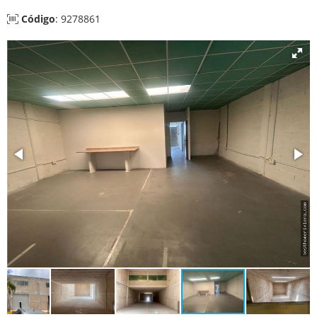
Código
: 9278861