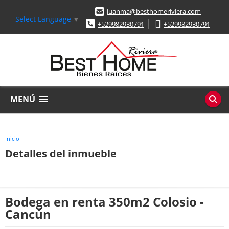
juanma@besthomeriviera.com
Select Language
▼
+529982930791
+529982930791
MENÚ
Inicio
Detalles del inmueble
Bodega en renta 350m2 Colosio -
Cancún