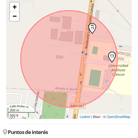
+
−
200 m
500 ft
Leaflet
| Wasi - ©
OpenStreetMap
Puntos de interés