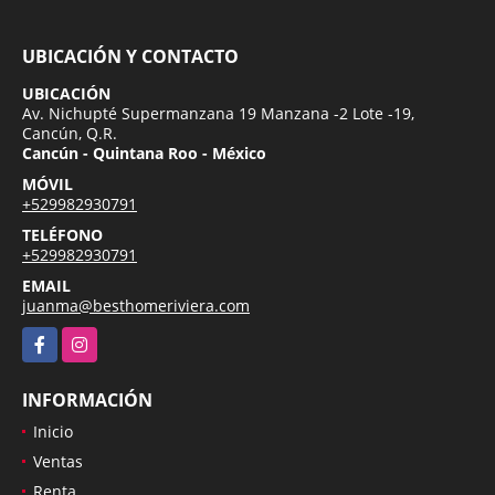
UBICACIÓN Y CONTACTO
UBICACIÓN
Av. Nichupté Supermanzana 19 Manzana -2 Lote -19,
Cancún, Q.R.
Cancún - Quintana Roo - México
MÓVIL
+529982930791
TELÉFONO
+529982930791
EMAIL
juanma@besthomeriviera.com
Facebook
Instagram
INFORMACIÓN
Inicio
Ventas
Renta