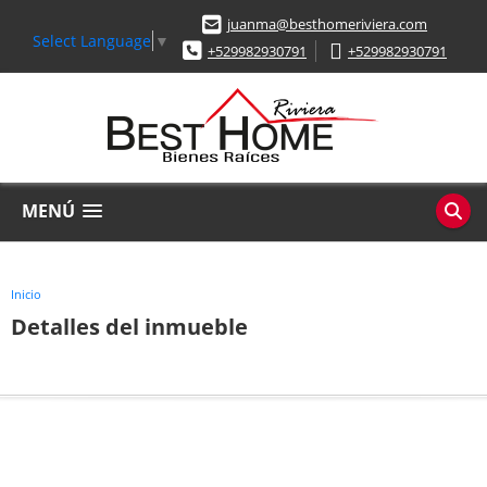
juanma@besthomeriviera.com
Select Language
▼
+529982930791
+529982930791
MENÚ
Inicio
Detalles del inmueble