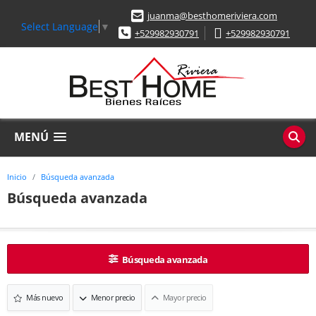
juanma@besthomeriviera.com
Select Language
▼
+529982930791
+529982930791
MENÚ
Inicio
Búsqueda avanzada
Búsqueda avanzada
Búsqueda avanzada
Más nuevo
Menor precio
Mayor precio