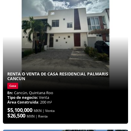
RENTA O VENTA DE CASA RESIDENCIAL PALMARIS
CANCUN
Casa
En:
Cancún, Quintana Roo
Tipo de negocio:
Venta
Área Construida
: 200 m²
$5,100,000
MXN | Venta
$26,500
MXN | Renta